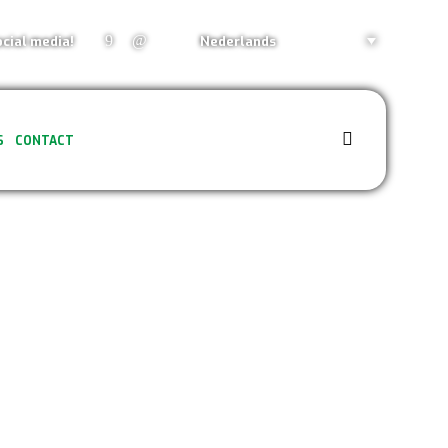
Nederlands
ocial media!
S
CONTACT
Home
»
Generatoren