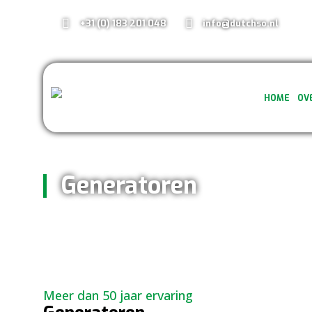
+31 (0) 183 201 048
info@dutchso.nl
HOME
OV
Generatoren
Meer dan 50 jaar ervaring