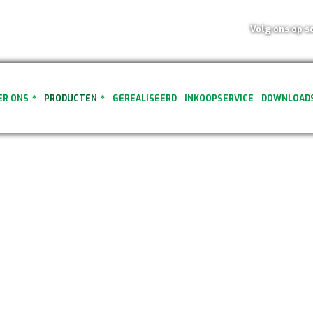
Volg ons op s
ER ONS
PRODUCTEN
GEREALISEERD
INKOOPSERVICE
DOWNLOAD