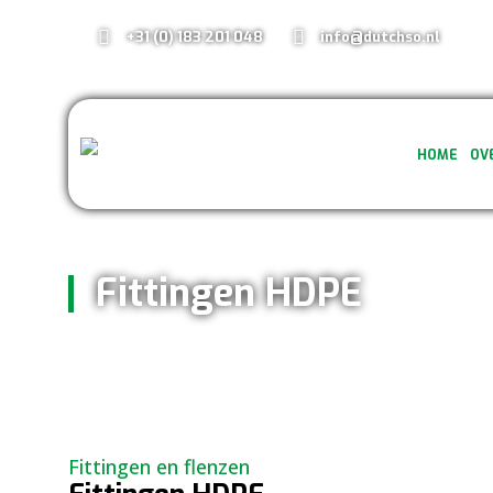
+31 (0) 183 201 048
info@dutchso.nl
HOME
OV
Fittingen HDPE
Fittingen en flenzen