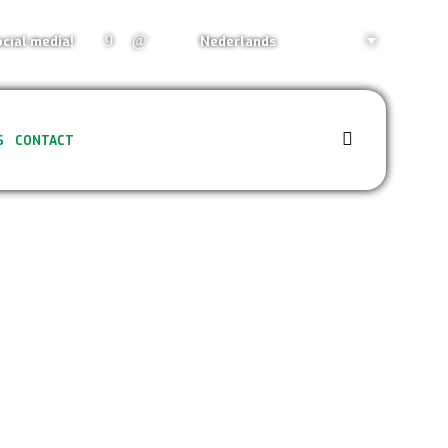
Nederlands
ocial media!
S
CONTACT
Home
»
Fittingen HDPE